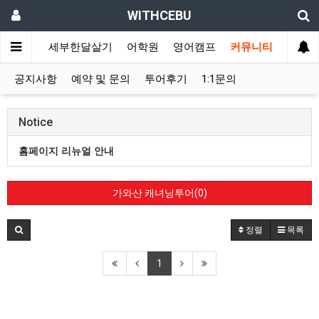
WITHCEBU
/풀빌라
세부한달살기
어학원
영어캠프
커뮤니티
공지사항
예약 및 문의
투어후기
1:1문의
Notice
홈페이지 리뉴얼 안내
가와산 캐녀닝투어(0)
정렬
목록
1