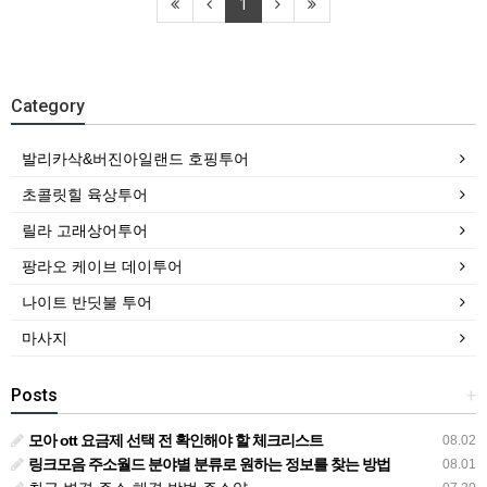
1
Category
발리카삭&버진아일랜드 호핑투어
초콜릿힐 육상투어
릴라 고래상어투어
팡라오 케이브 데이투어
나이트 반딧불 투어
마사지
Posts
+
모아 ott 요금제 선택 전 확인해야 할 체크리스트
08.02
링크모음 주소월드 분야별 분류로 원하는 정보를 찾는 방법
08.01