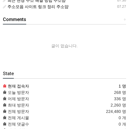
최근 변경 주소 해결 방법 주소얌
07.30
주소모음 사이트 링크 정리 주소얌
07.27
Comments
+
글이 없습니다.
State
현재 접속자
1 명
오늘 방문자
268 명
어제 방문자
336 명
최대 방문자
2,260 명
전체 방문자
224,480 명
전체 게시물
0 개
전체 댓글수
0 개