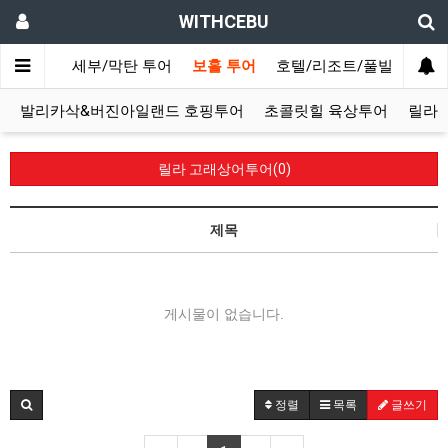
WITHCEBU
회사소개
세부/막탄 투어
보홀 투어
호텔/리조트/풀빌라
세
발리카삭&버진아일랜드 호핑투어
초콜릿힐 육상투어
릴라
릴라 고래상어투어(0)
제목
게시물이 없습니다.
정렬
목록
글쓰기