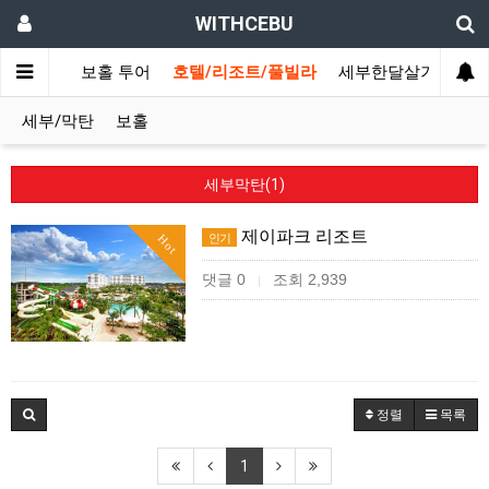
WITHCEBU
막탄 투어
보홀 투어
호텔/리조트/풀빌라
세부한달살기
어
세부/막탄
보홀
세부막탄(1)
제이파크 리조트
인기
Hot
댓글 0
조회 2,939
|
정렬
목록
1