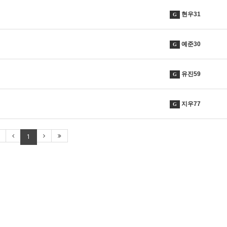
현우31
G
예준30
G
유진59
G
지우77
G
1