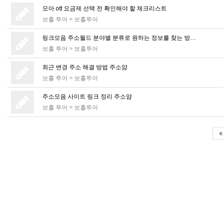
모아 ott 요금제 선택 전 확인해야 할 체크리스트
보홀 투어
>
보홀투어
링크모음 주소월드 분야별 분류로 원하는 정보를 찾는 방…
보홀 투어
>
보홀투어
최근 변경 주소 해결 방법 주소얌
보홀 투어
>
보홀투어
주소모음 사이트 링크 정리 주소얌
보홀 투어
>
보홀투어