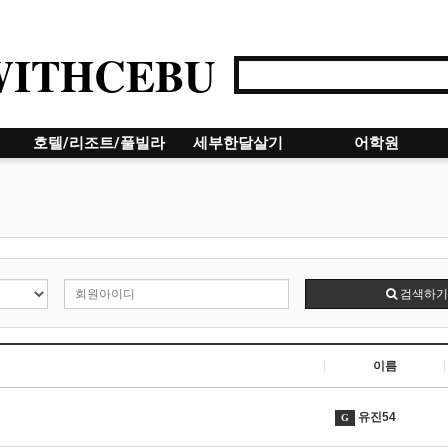
WITHCEBU
호텔/리조트/풀빌라
세부한달살기
어학원
검색하기
이름
유진54
G