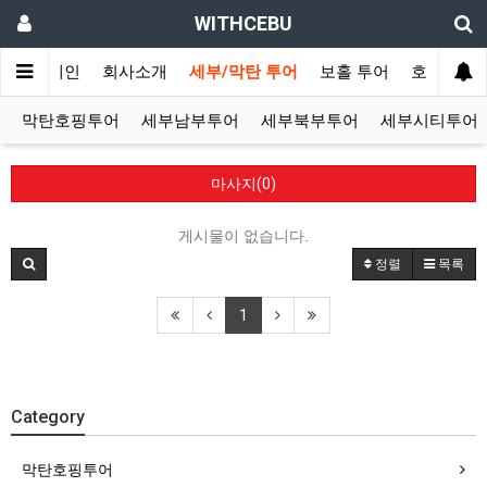
WITHCEBU
메인
회사소개
세부/막탄 투어
보홀 투어
호텔/리조
막탄호핑투어
세부남부투어
세부북부투어
세부시티투어
마사지(0)
게시물이 없습니다.
정렬
목록
1
Category
막탄호핑투어