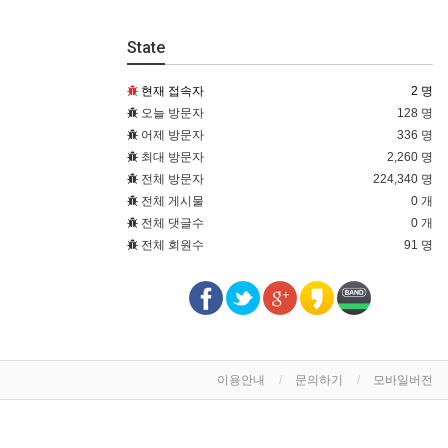
State
현재 접속자
2 명
오늘 방문자
128 명
어제 방문자
336 명
최대 방문자
2,260 명
전체 방문자
224,340 명
전체 게시물
0 개
전체 댓글수
0 개
전체 회원수
91 명
이용안내
문의하기
모바일버전