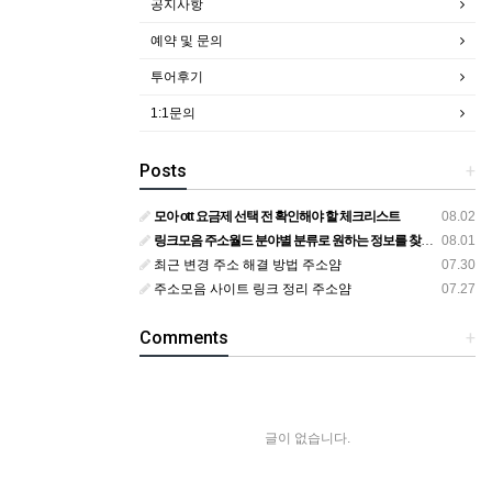
공지사항
예약 및 문의
투어후기
1:1문의
Posts
+
모아 ott 요금제 선택 전 확인해야 할 체크리스트
08.02
링크모음 주소월드 분야별 분류로 원하는 정보를 찾는 방법
08.01
최근 변경 주소 해결 방법 주소얌
07.30
주소모음 사이트 링크 정리 주소얌
07.27
Comments
+
글이 없습니다.