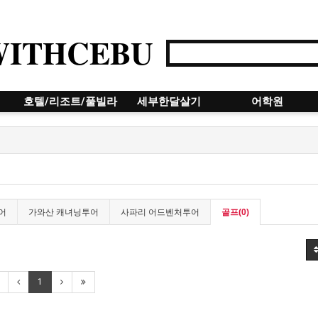
WITHCEBU
호텔/리조트/풀빌라
세부한달살기
어학원
어
가와산 캐녀닝투어
사파리 어드벤처투어
골프(0)
1