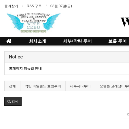
즐겨찾기
RSS 구독
08월 07일(금)
회사소개
세부/막탄 투어
보홀 투어
Notice
홈페이지 리뉴얼 안내
전체
막탄 아일랜드 호핑투어
세부시티투어
오슬롭 고래상어투
검색