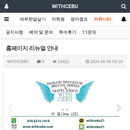
WITHCEBU
/풀빌라
세부한달살기
어학원
영어캠프
커뮤니티
공지사항
예약 및 문의
투어후기
1:1문의
홈페이지 리뉴얼 안내
WITHCEBU
0
15421
2024.06.04 03:10