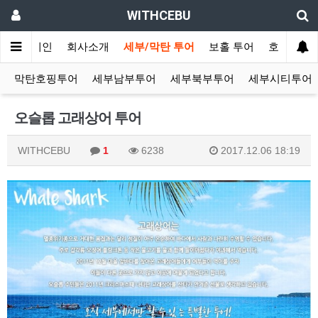
WITHCEBU
메인
회사소개
세부/막탄 투어
보홀 투어
호텔/리조
막탄호핑투어
세부남부투어
세부북부투어
세부시티투어
오슬롭 고래상어 투어
WITHCEBU
1
6238
2017.12.06 18:19